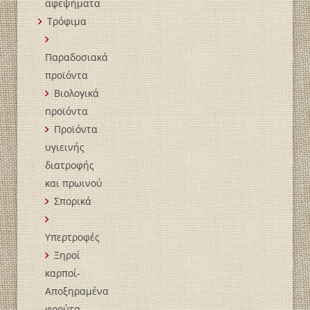
αφεψήματα
Τρόφιμα
Παραδοσιακά
προϊόντα
Βιολογικά
пροϊόντα
Προϊόντα
υγιεινής
διατροφής
και πρωινού
Σπορικά
Υπερτροφές
Ξηροί
καρποί-
Αποξηραμένα
φρούτα