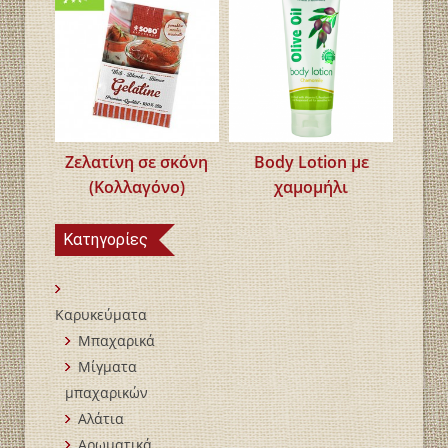
Ζελατίνη σε σκόνη
Body Lotion με
(Κολλαγόνο)
χαμομήλι
Κατηγορίες
Καρυκεύματα
Μπαχαρικά
Mίγματα
μπαχαρικών
Αλάτια
Αρωματικά