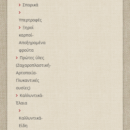
Σπορικά
Υπερτροφές
Ξηροί
καρποί-
Αποξηραμένα
φρούτα
Πρώτες ύλες
(Ζαχαροπλαστική-
Αρτοποιία-
Γλυκαντικές
ουσίες)
Καλλυντικά-
Έλαια
Καλλυντικά-
Είδη