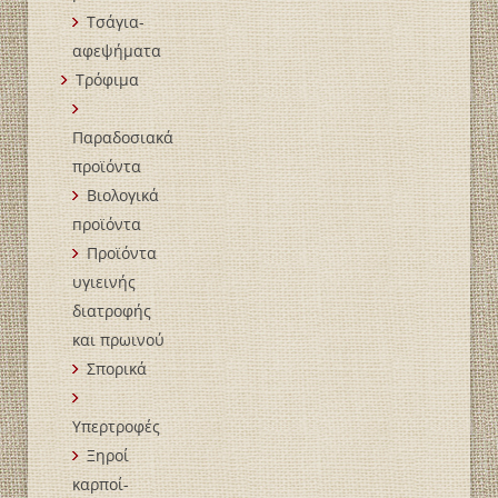
Τσάγια-
αφεψήματα
Τρόφιμα
Παραδοσιακά
προϊόντα
Βιολογικά
пροϊόντα
Προϊόντα
υγιεινής
διατροφής
και πρωινού
Σπορικά
Υπερτροφές
Ξηροί
καρποί-