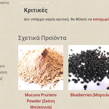
ρούτα
Κριτικές
Δεν υπάρχει καμία κριτική, θα θέλατε να
καταχωρί
Σχετικά Προϊόντα
για
χρήση
άζ
Mucuna Pruriens
Blueberries (Μύρτιλ
Powder (Σκόνη
Μούκουνα)