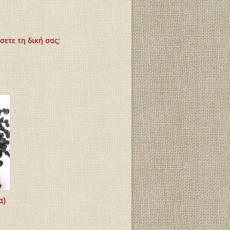
σετε τη δική σας
;
α)