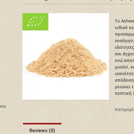
Το Ashwa
ινδικό κ
προσαρμο
αναλγητι
ιδιότητε
και άγχο
ενώ αποτ
μυαλό, κ
ικανότητ
απόδοση 
μειώνει 
πεπτική 
και
Κατηγορί
Reviews (0)