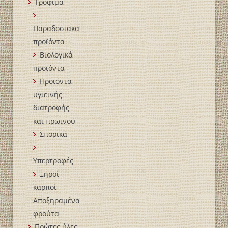
Τρόφιμα
Παραδοσιακά
προϊόντα
Βιολογικά
пροϊόντα
Προϊόντα
υγιεινής
διατροφής
και πρωινού
Σπορικά
Υπερτροφές
Ξηροί
καρποί-
Αποξηραμένα
φρούτα
Πρώτες ύλες