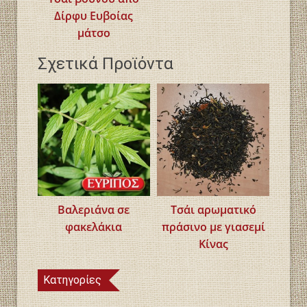
Δίρφυ Ευβοίας
μάτσο
Σχετικά Προϊόντα
Βαλεριάνα σε
Τσάι αρωματικό
φακελάκια
πράσινο με γιασεμί
Κίνας
Κατηγορίες