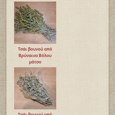
Τσάι βουνού από
Βρύναινα Βόλου
μάτσο
Τσάι βουνού από