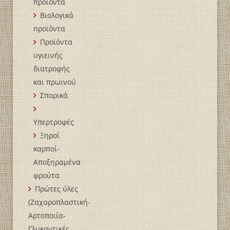
προϊόντα
Βιολογικά
пροϊόντα
Προϊόντα
υγιεινής
διατροφής
και πρωινού
Σπορικά
Υπερτροφές
Ξηροί
καρποί-
Αποξηραμένα
φρούτα
Πρώτες ύλες
(Ζαχαροπλαστική-
Αρτοποιία-
Γλυκαντικές