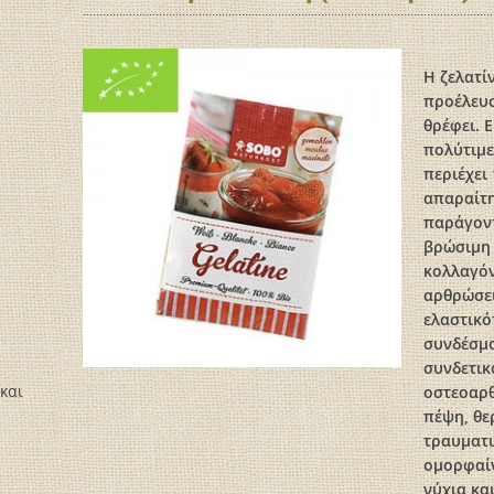
Η ζελατί
προέλευσ
θρέφει. 
πολύτιμε
περιέχει
απαραίτη
παράγοντ
βρώσιμη 
κολλαγόν
αρθρώσει
ελαστικό
συνδέσμο
συνδετικ
και
οστεοαρθ
πέψη, θε
τραυματι
ομορφαίν
νύχια και