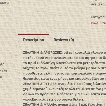
ρούτα
υγεία το
Κατηγορί
Καλλυντι
Description
Reviews (0)
ΖΕΛΑΤΙΝΗ & ΑΡΘΡΩΣΕΙΣ: ρίξτε 1κουταλιά γλυκού σ
ποτήρι κρύο νερό,ανακινείστε το και αφήστε το 
το πρωί.Η ζελατίνη διογκώνεται και μετατρέπεται 
για
νύχτας.Το πρωί πιείτε αυτό το μείγμα με άδειο στ
χρήση
προσθέσετε μέλι ή σταγόνες πορτοκαλιού ή λεμον
άζ
θεραπείας είναι ένας μήνας και επαναλαμβάνεται 
ΖΕΛΑΤΙΝΗ & ΡΥΤΙΔΕΣ: αναμίξτε 1 κ.σούπας ζελατίνη,
χυμό λεμονιού.Ανακατέψτε όλα τα υλικά σε ένα μ
σε όλο το πρόσωπο.Αφήστε το για 15-20 λεπτά κα
νερό.Επαναλάβετε όσο συχνά θέλετε.
ΖΕΛΑΤΙΝΗ & ΜΑΛΛΙΑ: ανακατέψτε 1 κ.σ. ζελατίνη,1