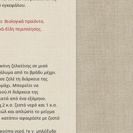
υ εγκεφάλου.
α:
Βιολογικά пροϊόντα
,
κά-Είδη περιποίησης
.
κόνη ζελατίνης σε μισό
διάλυμα από το βράδυ μέχρι
σε ζελέ τη διάρκεια της
ομάχι. Μπορείτε να
ιού.Η διάρκεια της
μετά από ένα εξάμηνο.
2 κ.σ. ζεστό νερό και 1 κ.σ.
πώλ και απλώστε το μείγμα
ι κατόπιν αφαιρέστε με ζεστό
 κούπα νερό,1κ γ. μηλόξυδο