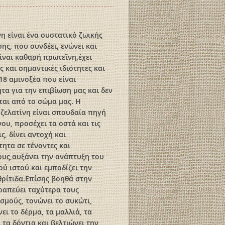
νη είναι ένα συστατικό ζωικής
ης, που συνδέει, ενώνει και
Είναι καθαρή πρωτεΐνη,έχει
ς και σημαντικές ιδιότητες και
 18 αμινοξέα που είναι
τα για την επιβίωση μας και δεν
αι από το σώμα μας. Η
ζελατίνη είναι σπουδαία πηγή
ου, προσέχει τα οστά και τις
ς, δίνει αντοχή και
τητα σε τένοντες και
υς,αυξάνει την ανάπτυξη του
ού ιστού και εμποδίζει την
ρίτιδα.Επίσης βοηθά στην
ραπεύει ταχύτερα τους
σμούς, τονώνει το συκώτι,
ει το δέρμα, τα μαλλιά, τα
 τα δόντια και βελτιώνει την