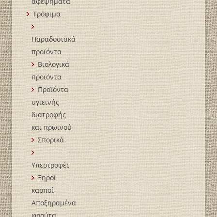
αφεψήματα
Τρόφιμα
Παραδοσιακά
προϊόντα
Βιολογικά
пροϊόντα
Προϊόντα
υγιεινής
διατροφής
και πρωινού
Σπορικά
Υπερτροφές
Ξηροί
καρποί-
Αποξηραμένα
φρούτα