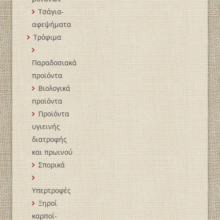
Τσάγια-
αφεψήματα
Τρόφιμα
Παραδοσιακά
προϊόντα
Βιολογικά
пροϊόντα
Προϊόντα
υγιεινής
διατροφής
και πρωινού
Σπορικά
Υπερτροφές
Ξηροί
καρποί-