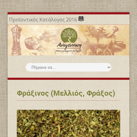
Προϊοντικός Κατάλογος 2016
Φράξινος (Μελλιός, Φράξος)